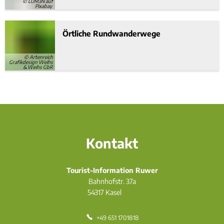
© LUM3N auf
Pixabay
Örtliche Rundwanderwege
© Artenreich
Grafikdesign Weihs
& Weihs GbR
Kontakt
Tourist-Information Ruwer
Bahnhofstr. 37a
54317
Kasel
+49 651 1701818