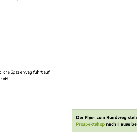
eundliche Spazierweg führt auf
cheid.
Der Flyer zum Rundweg steh
Prospektshop
nach Hause be