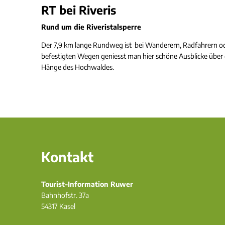
RT bei River
is
Rund um die Riveristalsperre
Der 7,9 km lange Rundweg ist bei Wanderern, Radfahrern ode
befestigten Wegen geniesst man hier schöne Ausblicke über d
Hänge des Hochwaldes.
Kontakt
Tourist-Information Ruwer
Bahnhofstr. 37a
54317
Kasel