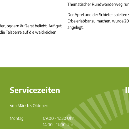
Thematischer Rundwanderweg run
Der Apfel und der Schiefer spielten s
Erbe erlebbar zu machen, wurde 20
r Joggern äußerst beliebt. Auf gut
angelegt.
ie Talsperre auf die waldreichen
Servicezeiten
I
Von März bis Oktober:
Montag
09:00
-
12:30
Uhr
Von 09:00 bis 12:30 Uhr
14:00
-
17:00
Uhr