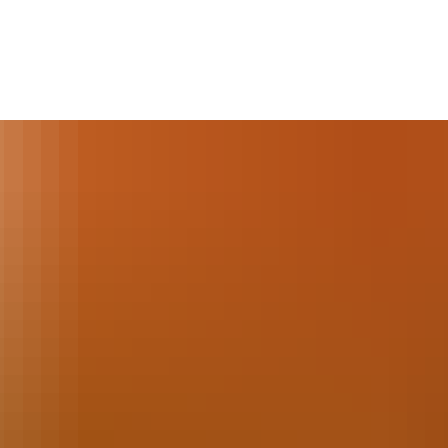
Kultur & Freizeit
Weingenuss
Aktiverlebnisse
Suche
Ruwertal & Hochwald entdecken
Ruwer-Riesling erleben
Wandern
Ü
Unterwegs mit Kindern
Weingüter & Winzer der Ruwer
Radfahren
Tickets & Erlebnisse
Weinwissen
Rund ums Wasser
G
Unsere Ortsgemeinden
Ausflugstipps in die Umgebung