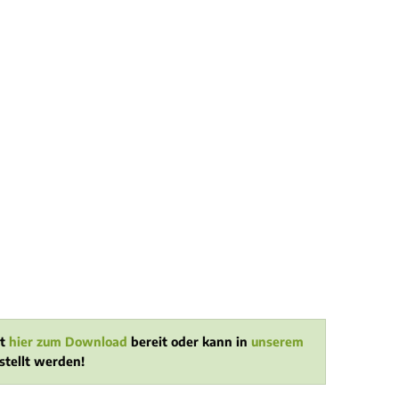
t
hier zum Download
bereit oder kann in
unserem
stellt werden!