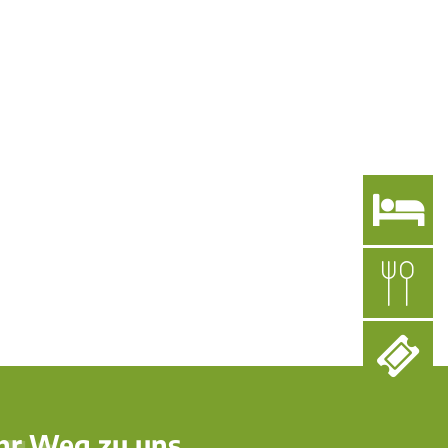
Gastgebende
Veranstaltungen
Service
Seite einstellen
bernachtungsmöglichkeiten
Veranstaltungskalender
Prospekte & Broschüren
Gastronomie
Ruwertal & Hochwald erklingt
Anreise & vor Ort unterweg
astgeberinfos
Veranstaltungen melden
VRT-GästeTicket
Auszeichnungen & Zertifizi
Infos von A-Z
Ticket Regional Vorverkaufst
hr Weg zu uns