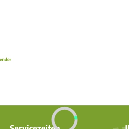
Kultur & Freizeit
Weingenuss
Aktiverlebnisse
Suche
Ruwertal & Hochwald entdecken
Ruwer-Riesling erleben
Wandern
Ü
Unterwegs mit Kindern
Weingüter & Winzer der Ruwer
Radfahren
Tickets & Erlebnisse
Weinwissen
Rund ums Wasser
G
Unsere Ortsgemeinden
lender
Ausflugstipps in die Umgebung
Servicezeiten
I