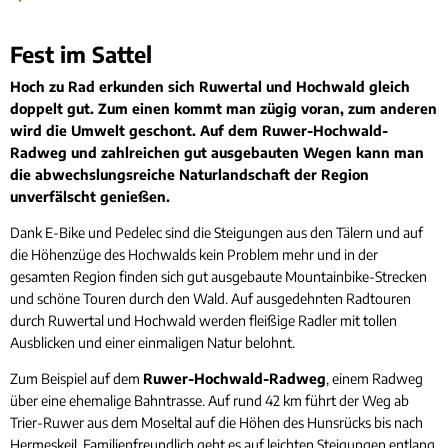
Radfahren
Fest im Sattel
Hoch zu Rad erkunden sich Ruwertal und Hochwald gleich
doppelt gut. Zum einen kommt man zügig voran, zum anderen
wird die Umwelt geschont. Auf dem Ruwer-Hochwald-
Radweg und zahlreichen gut ausgebauten Wegen kann man
die abwechslungsreiche Naturlandschaft der Region
unverfälscht genießen.
Dank E-Bike und Pedelec sind die Steigungen aus den Tälern und auf
die Höhenzüge des Hochwalds kein Problem mehr und in der
gesamten Region finden sich gut ausgebaute Mountainbike-Strecken
und schöne Touren durch den Wald. Auf ausgedehnten Radtouren
durch Ruwertal und Hochwald werden fleißige Radler mit tollen
Ausblicken und einer einmaligen Natur belohnt.
Zum Beispiel auf dem
Ruwer-Hochwald-Radweg
, einem Radweg
über eine ehemalige Bahntrasse. Auf rund 42 km führt der Weg ab
Trier-Ruwer aus dem Moseltal auf die Höhen des Hunsrücks bis nach
Hermeskeil. Familienfreundlich geht es auf leichten Steigungen entlang