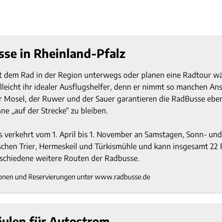
se in Rheinland-Pfalz
it dem Rad in der Region unterwegs oder planen eine Radtour wä
lleicht ihr idealer Ausflugshelfer, denn er nimmt so manchen Ans
r Mosel, der Ruwer und der Sauer garantieren die RadBusse ebenf
ne „auf der Strecke“ zu bleiben.
 verkehrt vom 1. April bis 1. November an Samstagen, Sonn- un
schen Trier, Hermeskeil und Türkismühle und kann insgesamt 22 
schiedene weitere Routen der Radbusse.
onen und Reservierungen unter www.radbusse.de
ulen für Autostrom