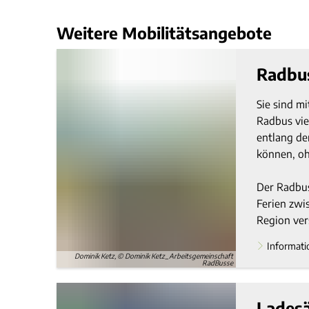
Weitere Mobilitätsangebote
Radbus
Sie sind m
Radbus vie
entlang de
können, oh
Der Radbus
Ferien zwi
Region ver
Informati
Dominik Ketz, © Dominik Ketz_Arbeitsgemeinschaft
RadBusse
Ladesä