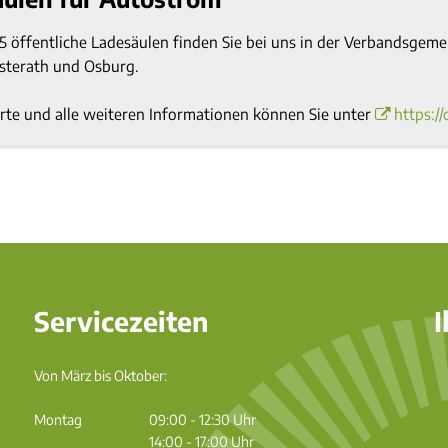
5 öffentliche Ladesäulen finden Sie bei uns in der Verbandsgem
sterath und Osburg.
rte und alle weiteren Informationen können Sie unter
https:/
Servicezeiten
I
Von März bis Oktober:
Montag
09:00
-
12:30
Uhr
Von 09:00 bis 12:30 Uhr
14:00
-
17:00
Uhr