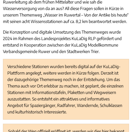
Ruwerleitung ab dem frühen Mittelalter und wie sah die
Wasserversorgung von da an aus? All diese Fragen sollen in Kürze in
unserem Themenweg „Wasser im Ruwertal – Von der Antike bis heute“
mit seinen acht Wissensstationen auf ca. 8,2 km beantwortet werden.
Die Konzeption und digitale Umsetzung des Themenweges wurde
2024 im Rahmen des Landesprojektes KuLaDig RLP gefördert und
entstand in Kooperation zwischen der KuLaDig Modellkommune
Verbandsgemeinde Ruwer und den Stadtwerken Trier.
Verschiedene Stationen wurden bereits digital auf der KuLaDig-
Plattform angelegt, weitere werden in Kürze folgen. Derzeit ist
der dazugehörige Themenweg noch in der Entstehung. Um das
Thema auch vor Ort erlebbar zu machen, ist geplant, die einzelnen
Stationen mit Informationstafeln, Plaketten und Wegweisern
auszustatten. So entsteht ein attraktives und informatives
Angebot für Spaziergänger, Radfahrer, Wandernde, Schulklassen
und kulturhistorisch Interessierte.
Sobald der Weg offiziell eröffnet ist, werden wir dies hier bekannt