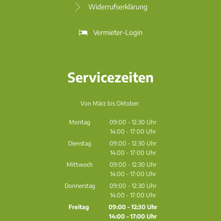
Widerrufserklärung
Vermieter-Login
Servicezeiten
Von März bis Oktober:
Montag
09:00
-
12:30
Uhr
14:00
-
17:00
Von 09:00 bis 12:30 Uhr
Uhr
Von 14:00 bis 17:00 Uhr
Dienstag
09:00
-
12:30
Uhr
14:00
-
17:00
Von 09:00 bis 12:30 Uhr
Uhr
Von 14:00 bis 17:00 Uhr
Mittwoch
09:00
-
12:30
Uhr
14:00
-
17:00
Von 09:00 bis 12:30 Uhr
Uhr
Von 14:00 bis 17:00 Uhr
Donnerstag
09:00
-
12:30
Uhr
14:00
-
17:00
Von 09:00 bis 12:30 Uhr
Uhr
Von 14:00 bis 17:00 Uhr
Freitag
09:00
-
12:30
Uhr
14:00
-
17:00
Von 09:00 bis 12:30 Uhr
Uhr